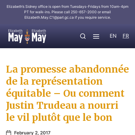
Elizabeth’s Sidney office is open from Tuesdays-Fridays from 10am-4pm
PT for walk-ins. Please call 250-657-2000 or email
Elizabeth.May.C1@parl.gc.ca
if you require service.
EN
FR
La promesse abandonnée
de la représentation
équitable – Ou comment
Justin Trudeau a nourri
le vil plutôt que le bon
February 2, 2017