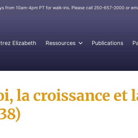
days from 10am-4pm PT for walk-ins. Please call 250-657-2000 or em
rez Elizabeth
Ressources
Publications
P
i, la croissance et 
-38)