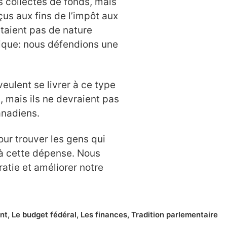
s collectes de fonds, mais
eçus aux fins de l’impôt aux
étaient pas de nature
tique: nous défendions une
eulent se livrer à ce type
ct, mais ils ne devraient pas
anadiens.
ur trouver les gens qui
s à cette dépense. Nous
atie et améliorer notre
nt
,
Le budget fédéral
,
Les finances
,
Tradition parlementaire