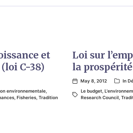
roissance et
Loi sur l’emp
(loi C-38)
la prospérité
May 8, 2012
In
Dé
tion environnementale
,
Le budget
,
L'environnem
inances
,
Fisheries
,
Tradition
Research Council
,
Tradi