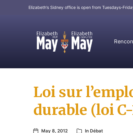
Elizabeth’s Sidney office is open from Tuesdays-Fri
Rencont
MP for Saanich and Gulf Islands
Loi sur l’emplo
durable (loi C
May 8, 2012
In
Débat