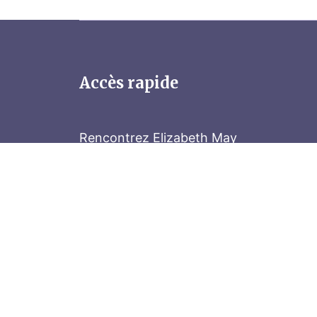
Accès rapide
Rencontrez Elizabeth May
Parliament Hill
Tenez-vous au courant
Abonnez-vous à notre bulletin