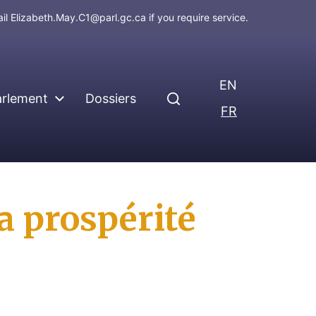
ail
Elizabeth.May.C1@parl.gc.ca
if you require service.
EN
arlement
Dossiers
FR
la prospérité