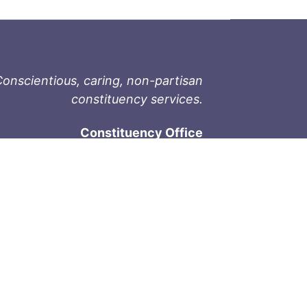
onscientious, caring, non-partisan
constituency services.
Constituency Office
1-9711 Fourth St
Sidney, BC V8L 2Y8
Phone: 250-657-2000
800-667-9188
Fax: 250-657-2004