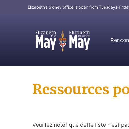
Elizabeth’s Sidney office is open from Tuesdays-Fri
Rencont
MP for Saanich and Gulf Islands
Ressources po
Veuillez noter que cette liste n’est pa