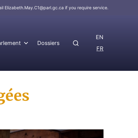
ail
Elizabeth.May.C1@parl.gc.ca
if you require service.
EN
arlement
Dossiers
FR
gées