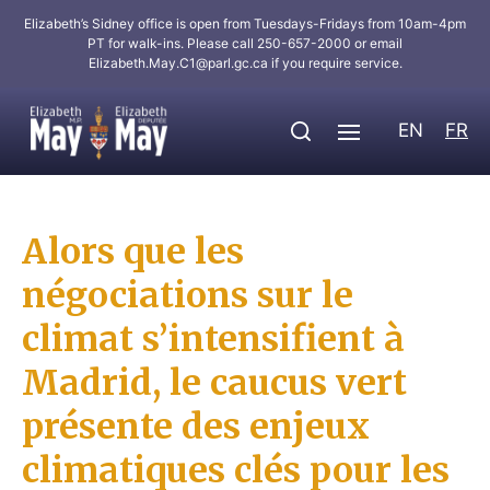
Elizabeth’s Sidney office is open from Tuesdays-Fridays from 10am-4pm
PT for walk-ins. Please call 250-657-2000 or email
Elizabeth.May.C1@parl.gc.ca
if you require service.
EN
FR
Alors que les
négociations sur le
climat s’intensifient à
Madrid, le caucus vert
présente des enjeux
climatiques clés pour les