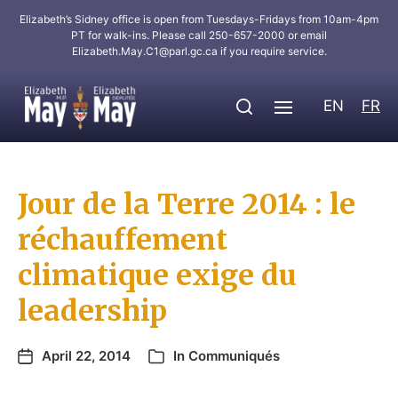
Elizabeth’s Sidney office is open from Tuesdays-Fridays from 10am-4pm
PT for walk-ins. Please call 250-657-2000 or email
Elizabeth.May.C1@parl.gc.ca
if you require service.
EN
FR
Jour de la Terre 2014 : le
réchauffement
climatique exige du
leadership
April 22, 2014
In
Communiqués