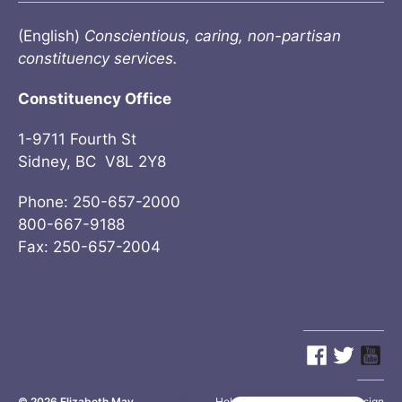
(English)
Conscientious, caring, non-partisan
constituency services.
Constituency Office
1-9711 Fourth St
Sidney, BC V8L 2Y8
Phone: 250-657-2000
800-667-9188
Fax: 250-657-2004
© 2026
Elizabeth May
Site by
Holy Cow Communication Design