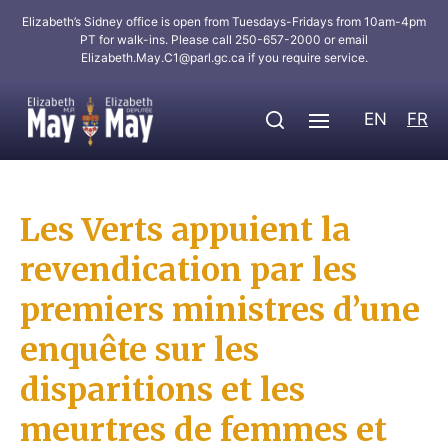
Elizabeth’s Sidney office is open from Tuesdays-Fridays from 10am-4pm
PT for walk-ins. Please call 250-657-2000 or email
Elizabeth.May.C1@parl.gc.ca
if you require service.
EN
FR
Les Verts appuient la
revendication par les
premiers ministres d’une
enquête sur les
disparitions et les
meurtres de femmes et