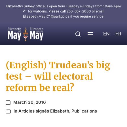
Elizabeth’s Sidney office is open from Tuesdays-Fridays from 10am-4pm
PT for walk-ins. Please call 250-657-2000 or email
Elizabeth.May.C1@parl.gc.ca
if you require service.
EN
FR
(English) Trudeau’s big
test – will electoral
reform be real?
March 30, 2016
In
Articles signés Elizabeth
,
Publications