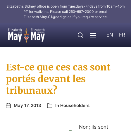
Elizabeth’s Sidney office is open from Tuesdays-Fridays from 10am-4pm
PT for walk-ins. Please call 250-657-2000 or email
Elizabeth.May.C1@parl.gc.ca
if you require service.
EN
FR
Est-ce que ces cas sont
portés devant les
tribunaux?
May 17, 2013
In
Householders
Non; ils sont