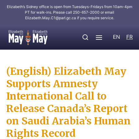
Elizabeth’s Sidney office is open from Tuesdays-Fridays from 10am-4pm
PT for walk-ins. Please call 250-657-2000 or email
Elizabeth.May.C1@parl.gc.ca
if you require service.
EN
FR
(English) Elizabeth May
Supports Amnesty
International Call to
Release Canada’s Report
on Saudi Arabia’s Human
Rights Record