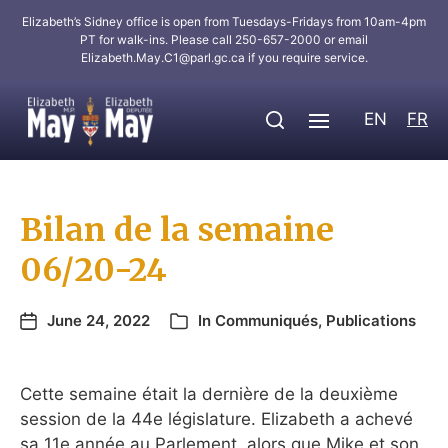
Elizabeth’s Sidney office is open from Tuesdays-Fridays from 10am-4pm
PT for walk-ins. Please call 250-657-2000 or email
Elizabeth.May.C1@parl.gc.ca
if you require service.
EN
FR
Bilan de la semaine
06/20-24
June 24, 2022
In
Communiqués
,
Publications
Cette semaine était la dernière de la deuxième
session de la 44e législature. Elizabeth a achevé
sa 11e année au Parlement, alors que Mike et son