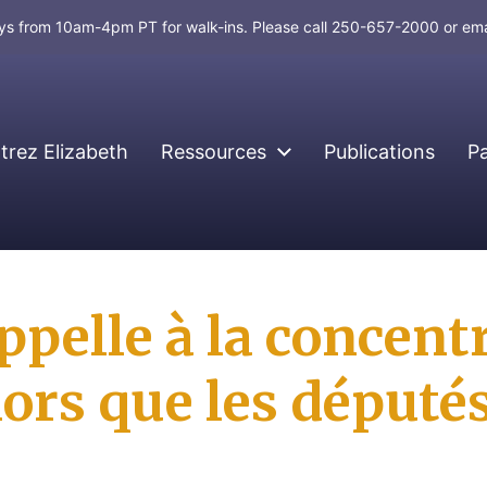
days from 10am-4pm PT for walk-ins. Please call 250-657-2000 or em
rez Elizabeth
Ressources
Publications
P
ppelle à la concentr
lors que les député