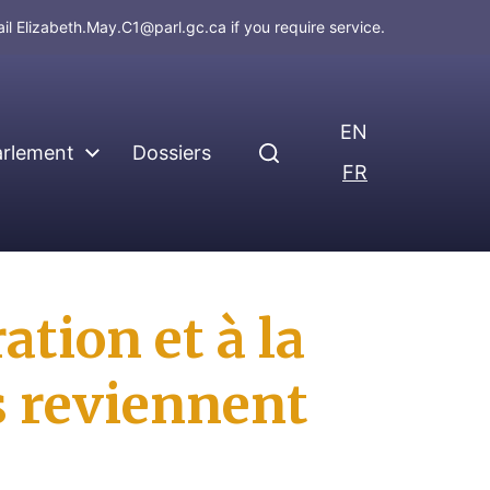
ail
Elizabeth.May.C1@parl.gc.ca
if you require service.
EN
arlement
Dossiers
FR
ation et à la
s reviennent