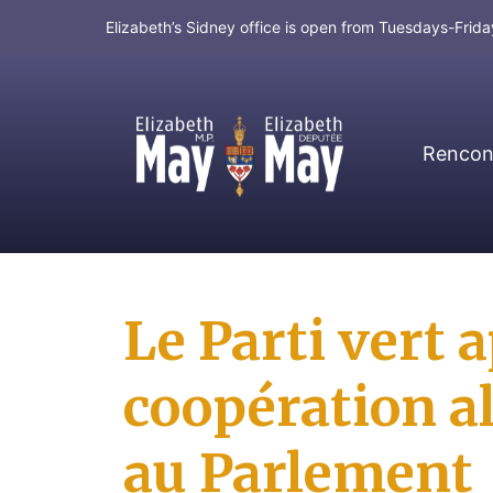
Elizabeth’s Sidney office is open from Tuesdays-Fri
Rencont
MP for Saanich and Gulf Islands
Le Parti vert a
coopération a
au Parlement