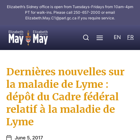
Elizabeth’s Sidney office is open from Tuesdays-Fridays from 10am-4pm
PT for walk-ins. Please call 250-657-2000 or email
Elizabeth.May.C1@parl.gc.ca
if you require service.
EN
FR
Dernières nouvelles sur
la maladie de Lyme :
dépôt du Cadre fédéral
relatif à la maladie de
Lyme
June 5, 2017