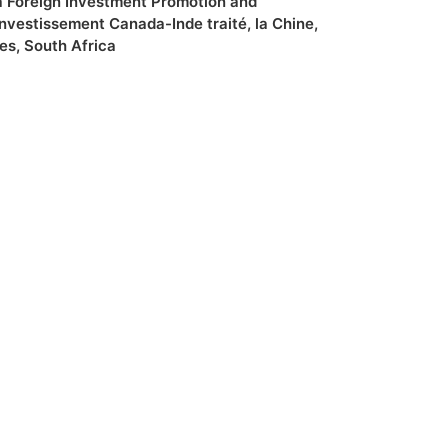
 Foreign Investment Promotion and
Investissement Canada-Inde traité
,
la Chine
,
res
,
South Africa