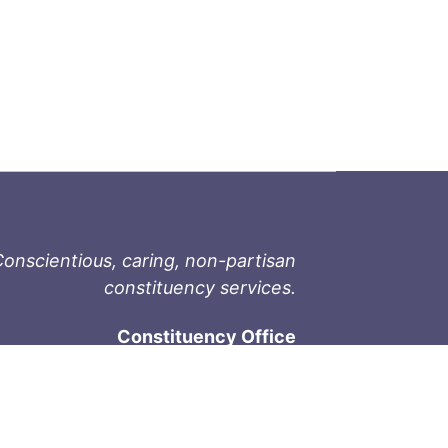
onscientious, caring, non-partisan
constituency services.
Constituency Office
1-9711 Fourth St
Sidney, BC V8L 2Y8