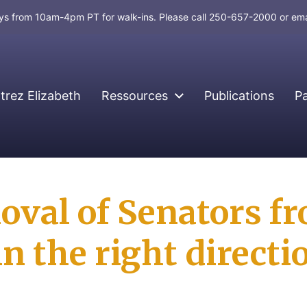
days from 10am-4pm PT for walk-ins. Please call 250-657-2000 or em
rez Elizabeth
Ressources
Publications
P
oval of Senators fr
in the right directi