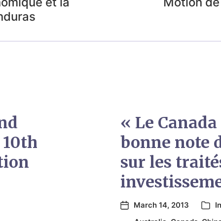
nomique et la
Motion de
nduras
and
« Le Canada 
 10th
bonne note d
tion
sur les trait
investissem
March 14, 2013
I