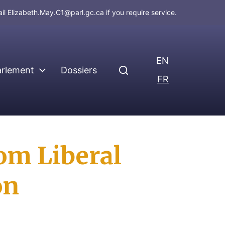
ail
Elizabeth.May.C1@parl.gc.ca
if you require service.
EN
arlement
Dossiers
FR
om Liberal
on