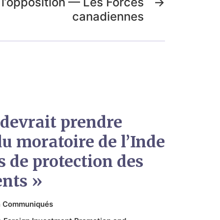
 l’opposition — Les Forces
→
canadiennes
devrait prendre
u moratoire de l’Inde
és de protection des
ents »
n
Communiqués