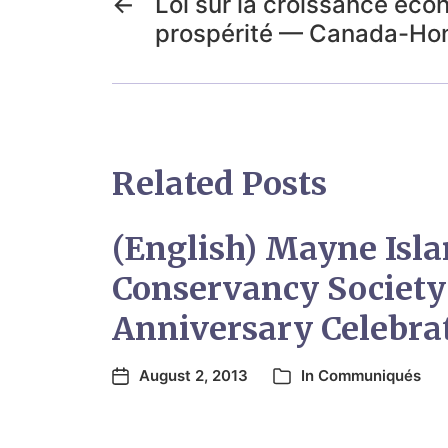
←
Loi sur la croissance éco
prospérité — Canada-Ho
Related Posts
(English) Mayne Isl
Conservancy Society
Anniversary Celebra
August 2, 2013
In
Communiqués