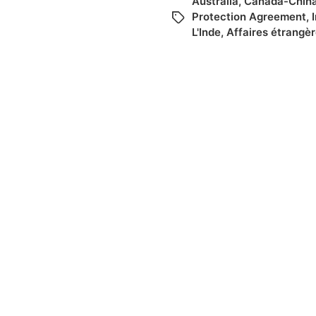
Australia
,
Canada-China
Protection Agreement
,
L'Inde
,
Affaires étrangè