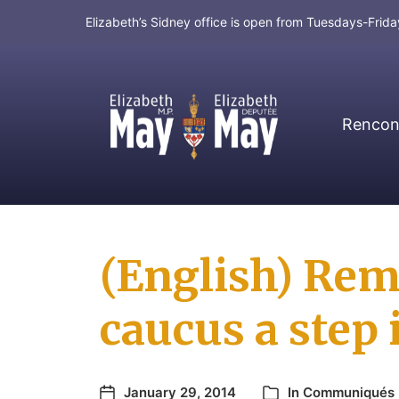
Elizabeth’s Sidney office is open from Tuesdays-Fri
Rencont
MP for Saanich and Gulf Islands
(English) Rem
caucus a step 
January 29, 2014
In
Communiqués