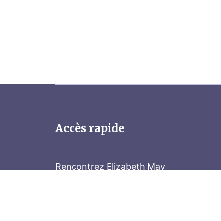
Accès rapide
Rencontrez Elizabeth May
Parliament Hill
Tenez-vous au courant