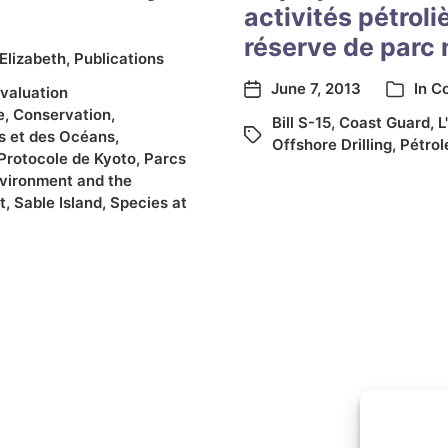
activités pétroli
réserve de parc 
 Elizabeth
,
Publications
June 7, 2013
In
C
évaluation
e
,
Conservation
,
Bill S-15
,
Coast Guard
,
L
s et des Océans
,
Offshore Drilling
,
Pétrol
Protocole de Kyoto
,
Parcs
nvironment and the
t
,
Sable Island
,
Species at