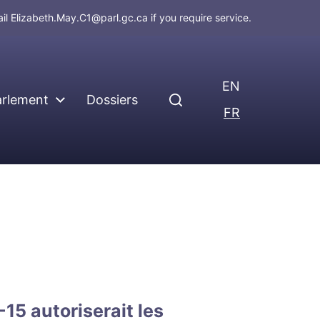
ail
Elizabeth.May.C1@parl.gc.ca
if you require service.
EN
arlement
Dossiers
FR
S-15 autoriserait les