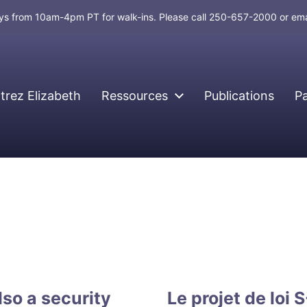
days from 10am-4pm PT for walk-ins. Please call 250-657-2000 or em
rez Elizabeth
Ressources
Publications
P
lso a security
Le projet de loi 