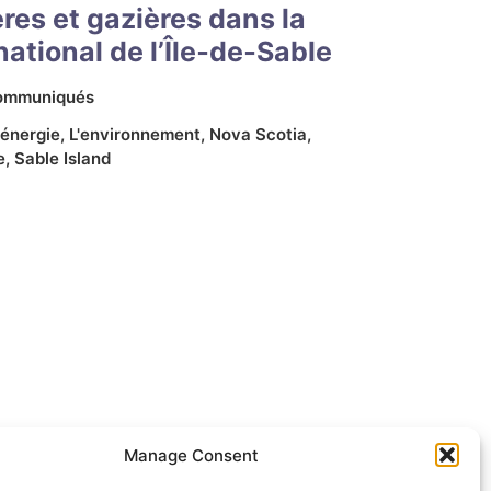
ères et gazières dans la
national de l’Île‑de‑Sable
ommuniqués
'énergie
,
L'environnement
,
Nova Scotia
,
e
,
Sable Island
Manage Consent