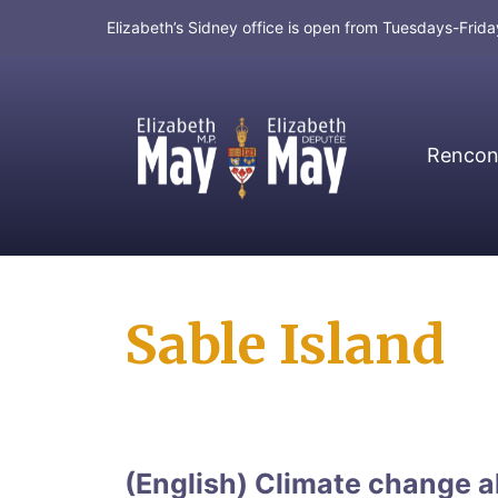
Elizabeth’s Sidney office is open from Tuesdays-Fri
Rencont
MP for Saanich and Gulf Islands
Sable Island
(English) Climate change a