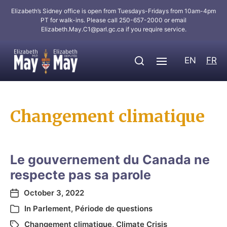
Elizabeth’s Sidney office is open from Tuesdays-Fridays from 10am-4pm
PT for walk-ins. Please call 250-657-2000 or email
Elizabeth.May.C1@parl.gc.ca
if you require service.
EN
FR
Changement climatique
Le gouvernement du Canada ne
respecte pas sa parole
October 3, 2022
In
Parlement
,
Période de questions
Changement climatique
,
Climate Crisis