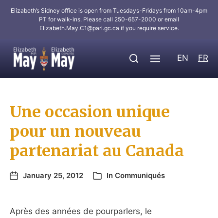
Elizabeth’s Sidney office is open from Tuesdays-Fridays from 10am-4pm
PT for walk-ins. Please call 250-657-2000 or email
Elizabeth.May.C1@parl.gc.ca
if you require service.
EN
FR
Une occasion unique
pour un nouveau
partenariat au Canada
January 25, 2012
In
Communiqués
Après des années de pourparlers, le