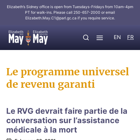
Elizabeth’s Sidney office is open from Tuesdays-Fridays from 10am-4pm
PT for walk-ins. Please call 250-657-2000 or email
Elizabeth.May.C1@parl.gc.ca
if you require service.
EN
FR
Le programme universel
de revenu garanti
Le RVG devrait faire partie de la
conversation sur l’assistance
médicale à la mort