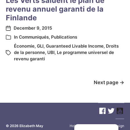
Les Verts saluent le plan de
revenu annuel garanti de la
Finlande
December 9, 2015
In
Communiqués
,
Publications
Économie
,
GLI
,
Guaranteed Livable Income
,
Droits
de la personne
,
UBI
,
Le programme universel de
revenu garanti
Next page
→
© 2026
Elizabeth May
Site by
Holy Cow Communication Design