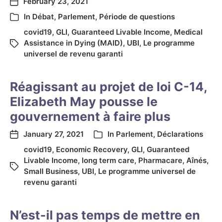
February 23, 2021
In
Débat
,
Parlement
,
Période de questions
covid19
,
GLI
,
Guaranteed Livable Income
,
Medical
Assistance in Dying (MAID)
,
UBI
,
Le programme
universel de revenu garanti
Réagissant au projet de loi C-14,
Elizabeth May pousse le
gouvernement à faire plus
January 27, 2021
In
Parlement
,
Déclarations
covid19
,
Economic Recovery
,
GLI
,
Guaranteed
Livable Income
,
long term care
,
Pharmacare
,
Aînés
,
Small Business
,
UBI
,
Le programme universel de
revenu garanti
N’est-il pas temps de mettre en