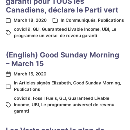
garanti pour TOUS les
Canadiens, déclare le Parti vert
March 18, 2020
In
Communiqués
,
Publications
covid19
,
GLI
,
Guaranteed Livable Income
,
UBI
,
Le
programme universel de revenu garanti
(English) Good Sunday Morning
– March 15
March 15, 2020
In
Articles signés Elizabeth
,
Good Sunday Morning
,
Publications
covid19
,
Fossil Fuels
,
GLI
,
Guaranteed Livable
Income
,
UBI
,
Le programme universel de revenu
garanti