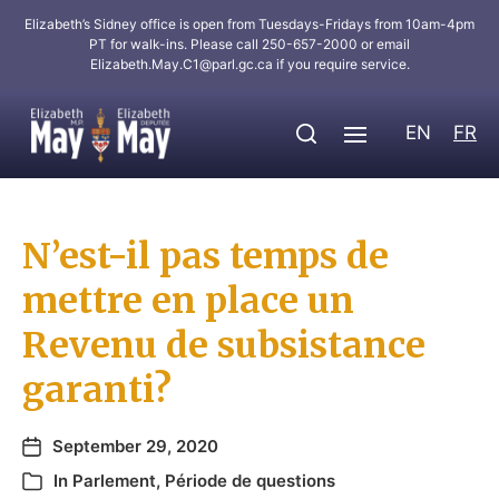
Elizabeth’s Sidney office is open from Tuesdays-Fridays from 10am-4pm
PT for walk-ins. Please call 250-657-2000 or email
Elizabeth.May.C1@parl.gc.ca
if you require service.
EN
FR
N’est-il pas temps de
mettre en place un
Revenu de subsistance
garanti?
September 29, 2020
In
Parlement
,
Période de questions