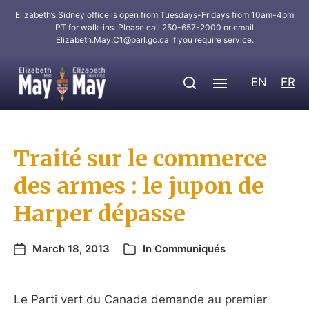
Elizabeth’s Sidney office is open from Tuesdays-Fridays from 10am-4pm
PT for walk-ins. Please call 250-657-2000 or email
Elizabeth.May.C1@parl.gc.ca
if you require service.
EN
FR
Traité sur le commerce
des armes : le jupon de
Harper dépasse
March 18, 2013
In
Communiqués
Le Parti vert du Canada demande au premier