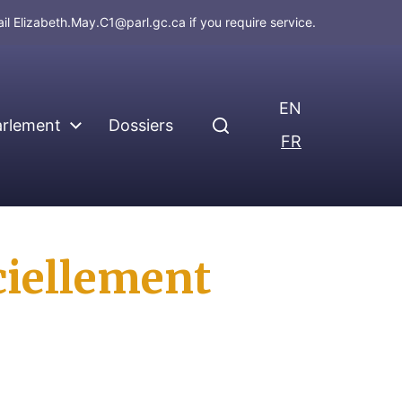
ail
Elizabeth.May.C1@parl.gc.ca
if you require service.
EN
arlement
Dossiers
FR
ciellement