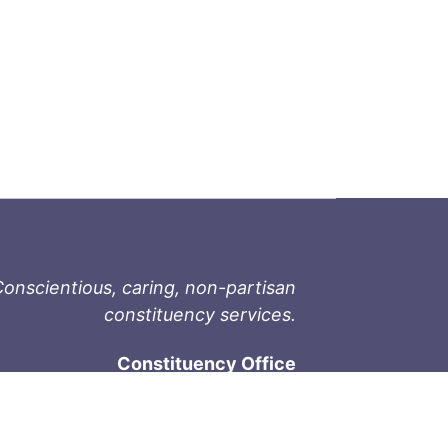
onscientious, caring, non-partisan
constituency services.
Constituency Office
1-9711 Fourth St
Sidney, BC V8L 2Y8