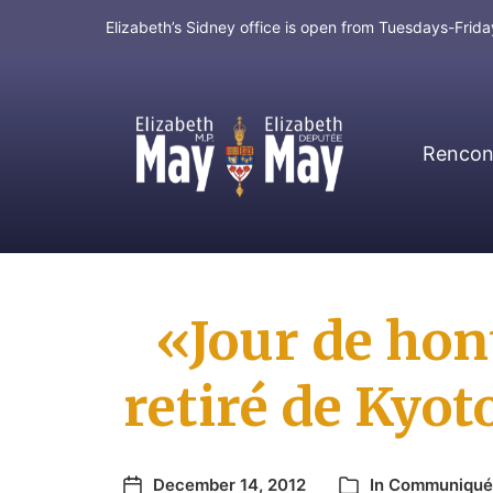
Elizabeth’s Sidney office is open from Tuesdays-Fri
Rencont
MP for Saanich and Gulf Islands
«Jour de hont
retiré de Kyot
December 14, 2012
In
Communiqué