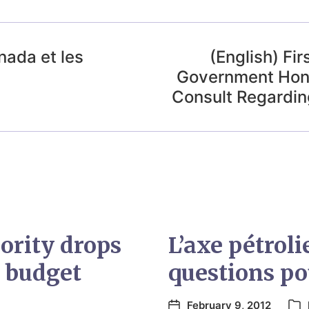
nada et les
(English) Fi
s
Government Hono
Consult Regardin
ority drops
L’axe pétroli
h budget
questions po
February 9, 2012