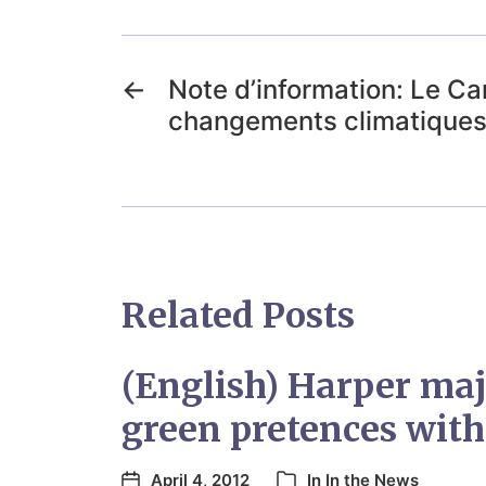
←
Note d’information: Le Ca
changements climatique
Related Posts
(English) Harper maj
green pretences wit
April 4, 2012
In
In the News