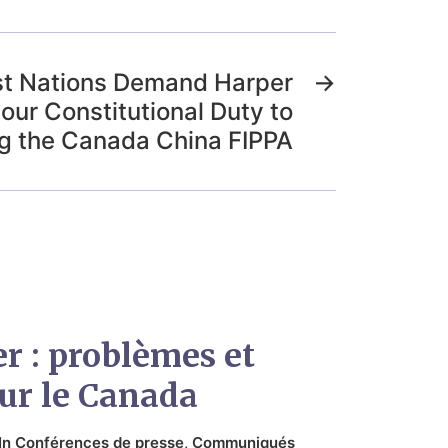
rst Nations Demand Harper
→
ur Constitutional Duty to
g the Canada China FIPPA
er : problèmes et
ur le Canada
In
Conférences de presse
,
Communiqués