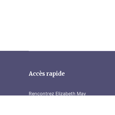
Accès rapide
Rencontrez Elizabeth May
Parliament Hill