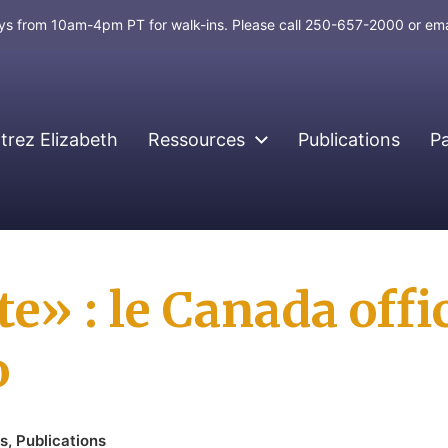
days from 10am-4pm PT for walk-ins. Please call 250-657-2000 or em
rez Elizabeth
Ressources
Publications
P
e» : le Canada offi
o
s
,
Publications