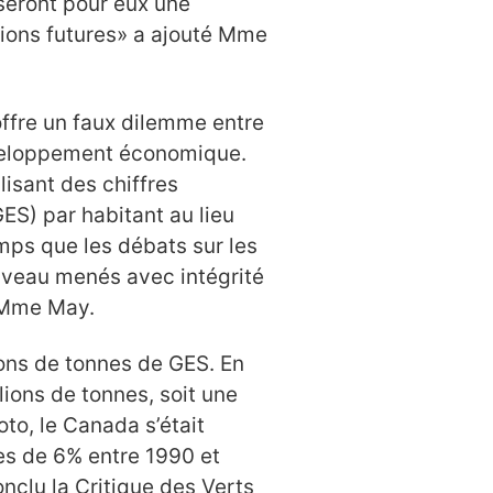
seront pour eux une
tions futures» a ajouté Mme
ffre un faux dilemme entre
éveloppement économique.
lisant des chiffres
GES) par habitant au lieu
emps que les débats sur les
veau menés avec intégrité
t Mme May.
ons de tonnes de GES. En
lions de tonnes, soit une
to, le Canada s’était
es de 6% entre 1990 et
onclu la Critique des Verts