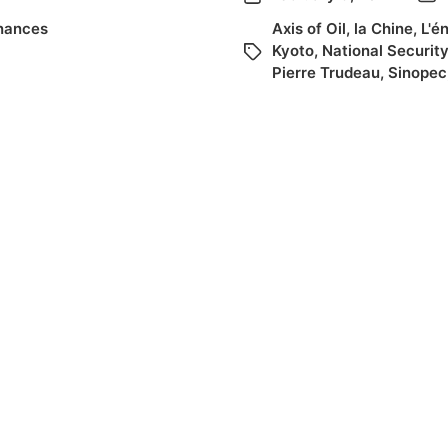
inances
Axis of Oil
,
la Chine
,
L'é
Kyoto
,
National Security
Pierre Trudeau
,
Sinopec