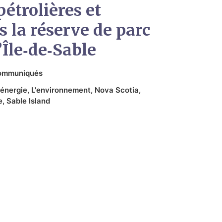
pétrolières et
s la réserve de parc
’Île‑de‑Sable
ommuniqués
'énergie
,
L'environnement
,
Nova Scotia
,
e
,
Sable Island