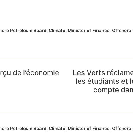
hore Petroleum Board
,
Climate
,
Minister of Finance
,
Offshore D
perçu de l’économie
Les Verts réclamen
les étudiants et 
compte dan
hore Petroleum Board
,
Climate
,
Minister of Finance
,
Offshore D