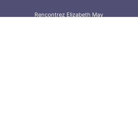
Rencontrez Elizabeth May
Parliament Hill
Tenez-vous au courant
Abonnez-vous à notre bulletin
© 2026
Elizabeth May
Site by
Holy Cow 