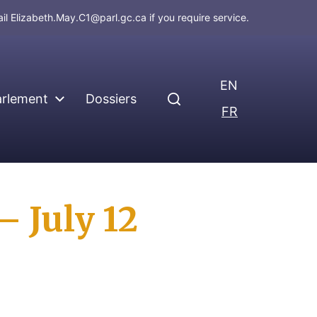
ail
Elizabeth.May.C1@parl.gc.ca
if you require service.
EN
arlement
Dossiers
FR
 July 12