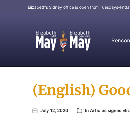
Elizabeth’s Sidney office is open from Tuesdays-Fri
Rencont
MP for Saanich and Gulf Islands
(English) Goo
July 12, 2020
In
Articles signés Eli