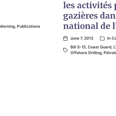
les activités 
gazières dan
national de l
Morning
,
Publications
June 7, 2013
In
C
Bill S-15
,
Coast Guard
,
L
Offshore Drilling
,
Pétrol