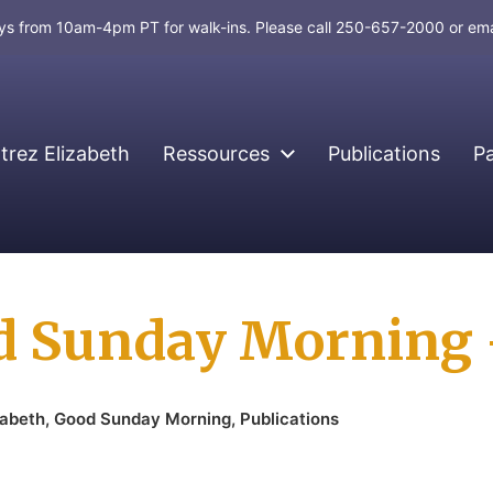
days from 10am-4pm PT for walk-ins. Please call 250-657-2000 or em
rez Elizabeth
Ressources
Publications
P
d Sunday Morning –
zabeth
,
Good Sunday Morning
,
Publications