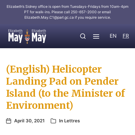
Elizabeth’s Sidney office is open from Tuesdays-Fridays from 10am-4pm
PT for walk-ins. Please call 250-657-2000 or email
Elizabeth.May.C1@parl.gc.ca
if you require service.
EN
FR
(English) Helicopter
Landing Pad on Pender
Island (to the Minister of
Environment)
April 30, 2021
In
Lettres