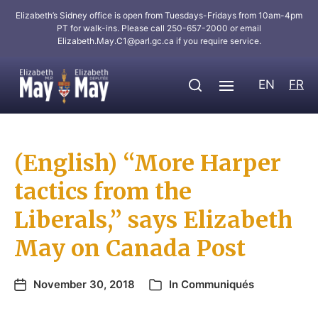
Elizabeth’s Sidney office is open from Tuesdays-Fridays from 10am-4pm
PT for walk-ins. Please call 250-657-2000 or email
Elizabeth.May.C1@parl.gc.ca
if you require service.
EN
FR
(English) “More Harper
tactics from the
Liberals,” says Elizabeth
May on Canada Post
November 30, 2018
In
Communiqués