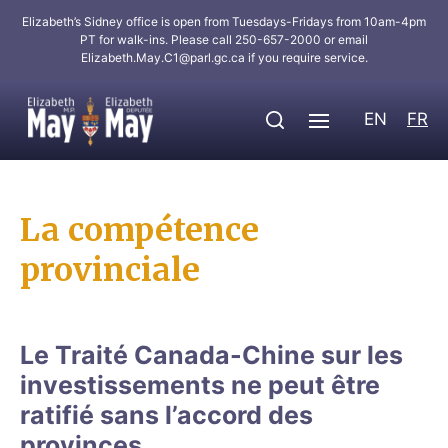
Elizabeth’s Sidney office is open from Tuesdays-Fridays from 10am-4pm
PT for walk-ins. Please call 250-657-2000 or email
Elizabeth.May.C1@parl.gc.ca
if you require service.
EN
FR
La compétence
provinciale
Le Traité Canada-Chine sur les
investissements ne peut être
ratifié sans l’accord des
provinces