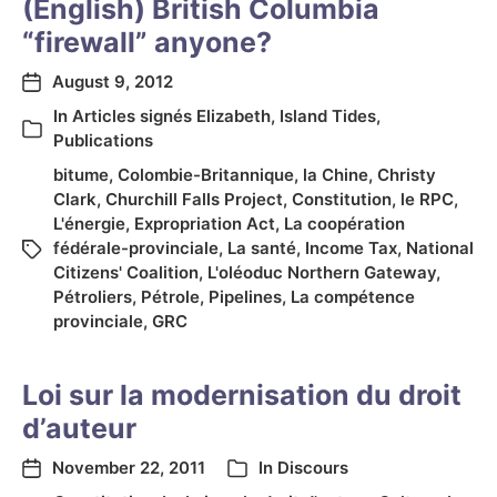
(English) British Columbia
“firewall” anyone?
August 9, 2012
In
Articles signés Elizabeth
,
Island Tides
,
Publications
bitume
,
Colombie-Britannique
,
la Chine
,
Christy
Clark
,
Churchill Falls Project
,
Constitution
,
le RPC
,
L'énergie
,
Expropriation Act
,
La coopération
fédérale-provinciale
,
La santé
,
Income Tax
,
National
Citizens' Coalition
,
L'oléoduc Northern Gateway
,
Pétroliers
,
Pétrole
,
Pipelines
,
La compétence
provinciale
,
GRC
Loi sur la modernisation du droit
d’auteur
November 22, 2011
In
Discours