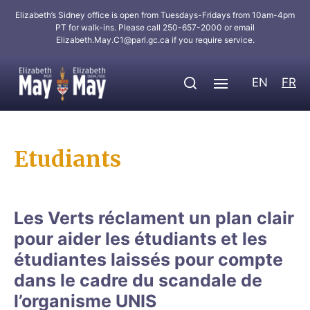
Elizabeth’s Sidney office is open from Tuesdays-Fridays from 10am-4pm
PT for walk-ins. Please call 250-657-2000 or email
Elizabeth.May.C1@parl.gc.ca
if you require service.
EN
FR
Etudiants
Les Verts réclament un plan clair
pour aider les étudiants et les
étudiantes laissés pour compte
dans le cadre du scandale de
l’organisme UNIS