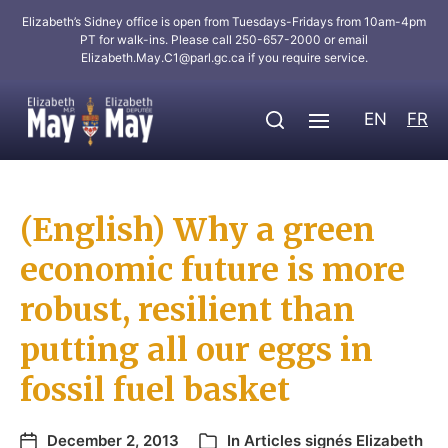
Elizabeth’s Sidney office is open from Tuesdays-Fridays from 10am-4pm
PT for walk-ins. Please call 250-657-2000 or email
Elizabeth.May.C1@parl.gc.ca
if you require service.
EN
FR
(English) Why a green
economic future is more
robust, resilient than
putting all our eggs in
fossil fuel basket
December 2, 2013
In
Articles signés Elizabeth