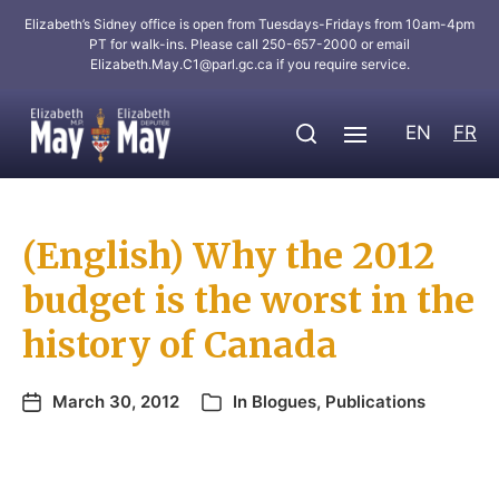
Elizabeth’s Sidney office is open from Tuesdays-Fridays from 10am-4pm
PT for walk-ins. Please call 250-657-2000 or email
Elizabeth.May.C1@parl.gc.ca
if you require service.
EN
FR
(English) Why the 2012
budget is the worst in the
history of Canada
March 30, 2012
In
Blogues
,
Publications