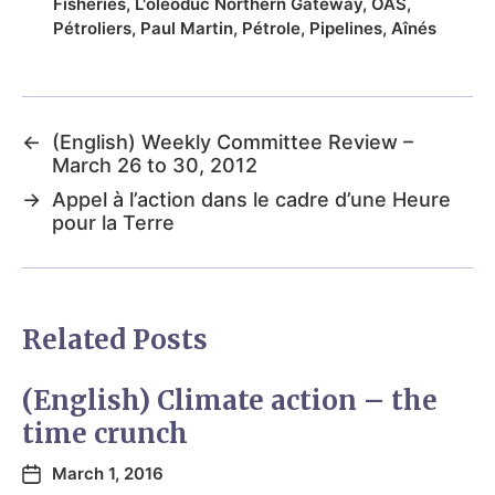
Fisheries
,
L'oléoduc Northern Gateway
,
OAS
,
Pétroliers
,
Paul Martin
,
Pétrole
,
Pipelines
,
Aînés
←
(English) Weekly Committee Review –
March 26 to 30, 2012
→
Appel à l’action dans le cadre d’une Heure
pour la Terre
Related Posts
(English) Climate action – the
time crunch
March 1, 2016