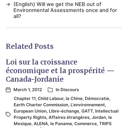
→
(English) Will we get the NEB out of
Environmental Assessments once and for
all?
Related Posts
Loi sur la croissance
économique et la prospérité —
Canada-Jordanie
March 1, 2012
In
Discours
Chapter 11
,
Child Labour
,
la Chine
,
Démocratie
,
Earth Charter Commission
,
L'environnement
,
European Union
,
Libre-échange
,
GATT
,
Intellectual
Property Rights
,
Affaires étrangères
,
Jordan
,
le
Mexique
,
ALENA
,
le Panama
,
Commerce
,
TRIPS