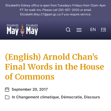
Elizabeth’s Sidney office is open from Tuesdays-Fridays from 10am-4pm
PT for walk-ins. Please call 250-657-2000 or email
Elizabeth.May.C1@parl.gc.ca
if you require service.
EN
FR
(English) Arnold Chan’s
Final Words in the House
of Commons
September 20, 2017
In
Changement climatique
,
Démocratie
,
Discours