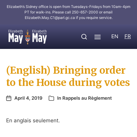
Elizabeth’s Sidney office is open from Tuesdays-Fridays from 10am-4pm
PT for walk-ins. Please call 250-657-2000 or email
Elizabeth.May.C1@parl.gc.ca
if you require service.
EN
FR
(English) Bringing order
to the House during votes
April 4, 2019
In
Rappels au Règlement
En anglais seulement.