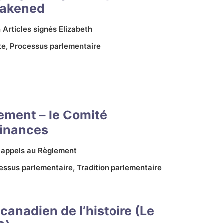
eakened
n
Articles signés Elizabeth
te
,
Processus parlementaire
ement – le Comité
finances
Rappels au Règlement
essus parlementaire
,
Tradition parlementaire
canadien de l’histoire (Le