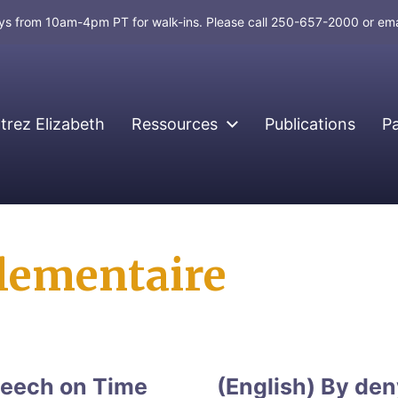
days from 10am-4pm PT for walk-ins. Please call 250-657-2000 or em
rez Elizabeth
Ressources
Publications
P
lementaire
peech on Time
(English) By den