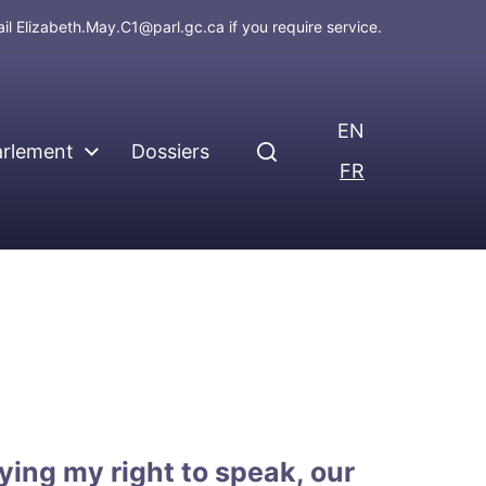
ail
Elizabeth.May.C1@parl.gc.ca
if you require service.
EN
arlement
Dossiers
FR
ying my right to speak, our