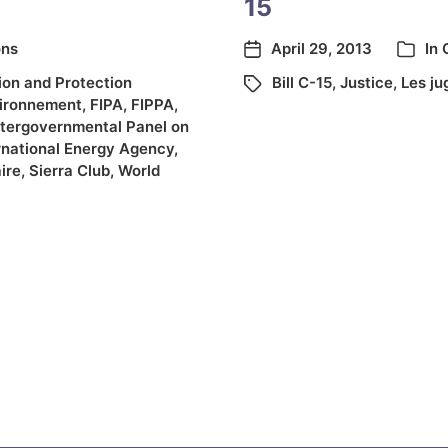
15
ons
April 29, 2013
In
on and Protection
Bill C-15
,
Justice
,
Les ju
vironnement
,
FIPA
,
FIPPA
,
ntergovernmental Panel on
rnational Energy Agency
,
ire
,
Sierra Club
,
World