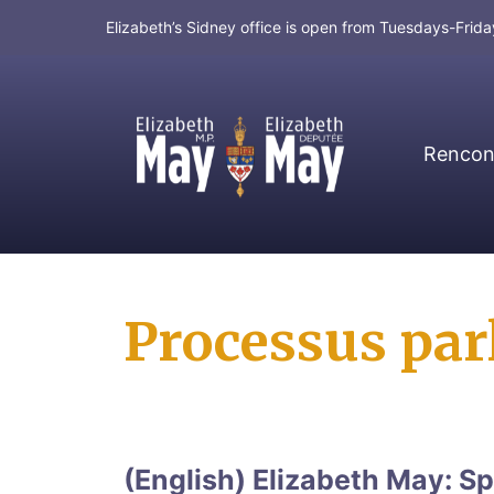
Elizabeth’s Sidney office is open from Tuesdays-Fri
Rencont
MP for Saanich and Gulf Islands
Processus par
(English) Elizabeth May: S