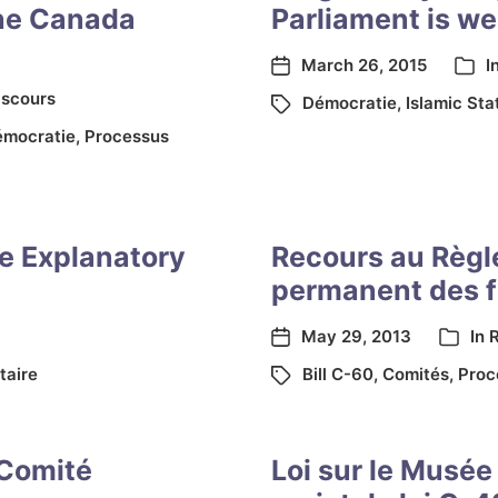
the Canada
Parliament is w
March 26, 2015
I
iscours
Démocratie
,
Islamic Sta
mocratie
,
Processus
e Explanatory
Recours au Règl
permanent des 
May 29, 2013
In
taire
Bill C-60
,
Comités
,
Proc
 Comité
Loi sur le Musée 