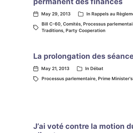
permanent des finances
May 29, 2013
In
Rappels au Règlem
Bill C-60
,
Comités
,
Processus parlementai
Traditions
,
Party Cooperation
La prolongation des séanc
May 21, 2013
In
Débat
Processus parlementaire
,
Prime Minister's
J’ai voté contre la motion d