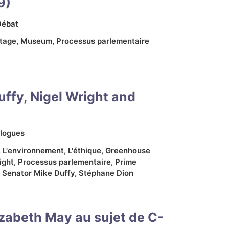
9)
Débat
tage
,
Museum
,
Processus parlementaire
uffy, Nigel Wright and
logues
,
L'environnement
,
L'éthique
,
Greenhouse
ight
,
Processus parlementaire
,
Prime
,
Senator Mike Duffy
,
Stéphane Dion
izabeth May au sujet de C-