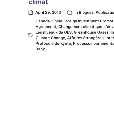
climat
April 29, 2013
In
Blogues
,
Publicati
Canada-China Foreign Investment Promoti
Agreement
,
Changement climatique
,
L'en
Les niveaux de GES
,
Greenhouse Gases
,
I
Climate Change
,
Affaires étrangères
,
Inte
Protocole de Kyoto
,
Processus parlementa
Bank