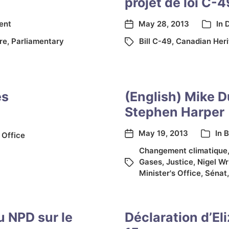
projet de loi C-4
ent
May 28, 2013
In
re
,
Parliamentary
Bill C-49
,
Canadian Heri
es
(English) Mike D
Stephen Harper
May 19, 2013
In
B
 Office
Changement climatique
Gases
,
Justice
,
Nigel Wr
Minister's Office
,
Sénat
u NPD sur le
Déclaration d’El