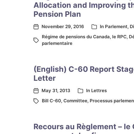
Allocation and Improving 
Pension Plan
November 29, 2016
In
Parlement
,
D
Régime de pensions du Canada
,
le RPC
,
Dé
parlementaire
(English) C-60 Report Stag
Letter
May 31, 2013
In
Lettres
Bill C-60
,
Committee
,
Processus parlemen
Recours au Règlement – le