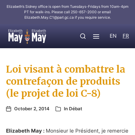
Elizabeth’s Sidney office is open from Tuesdays-Fridays from 10am-4pm
PT for walk-ins. Please call 250-657-2000 or email
Elizabeth.May.C1@parl.gc.ca
if you require service.
EN
FR
Loi visant à combattre la
contrefaçon de produits
(le projet de loi C-8)
October 2, 2014
In
Débat
Elizabeth May :
Monsieur le Président, je remercie