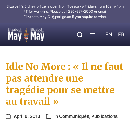
Elizabeth’s Sidney office is open from Tuesdays-Fridays from 10am-4pm
PT for walk-ins. Please call 250-657-2000 or email
Elizabeth.May.C1@parl.gc.ca
if you require service.
EN
FR
Idle No More : « Il ne faut
pas attendre une
tragédie pour se mettre
au travail »
April 9, 2013
In
Communiqués
,
Publications