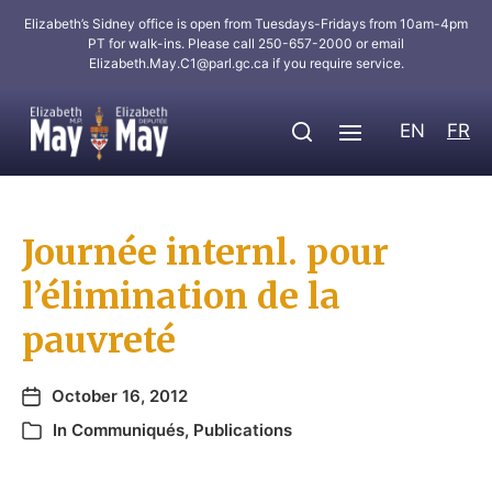
Elizabeth’s Sidney office is open from Tuesdays-Fridays from 10am-4pm
PT for walk-ins. Please call 250-657-2000 or email
Elizabeth.May.C1@parl.gc.ca
if you require service.
EN
FR
Journée internl. pour
l’éliminat​ion de la
pauvreté
October 16, 2012
In
Communiqués
,
Publications