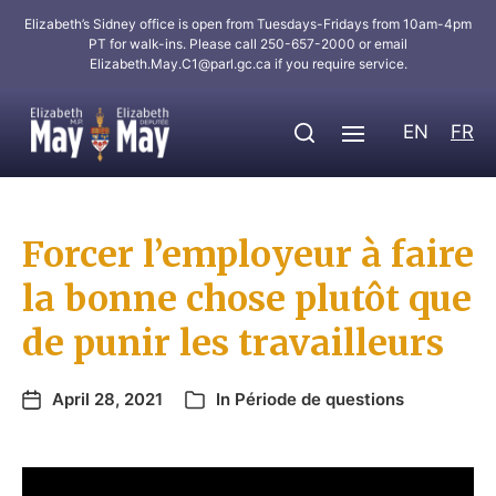
Elizabeth’s Sidney office is open from Tuesdays-Fridays from 10am-4pm
PT for walk-ins. Please call 250-657-2000 or email
Elizabeth.May.C1@parl.gc.ca
if you require service.
EN
FR
Forcer l’employeur à faire
la bonne chose plutôt que
de punir les travailleurs
April 28, 2021
In
Période de questions