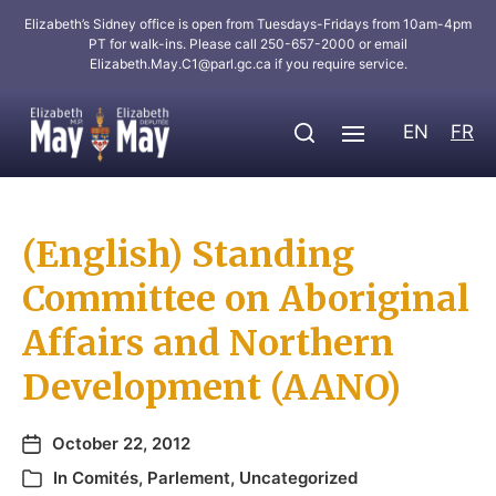
Elizabeth’s Sidney office is open from Tuesdays-Fridays from 10am-4pm
PT for walk-ins. Please call 250-657-2000 or email
Elizabeth.May.C1@parl.gc.ca
if you require service.
EN
FR
(English) Standing
Committee on Aboriginal
Affairs and Northern
Development (AANO)
October 22, 2012
In
Comités
,
Parlement
,
Uncategorized