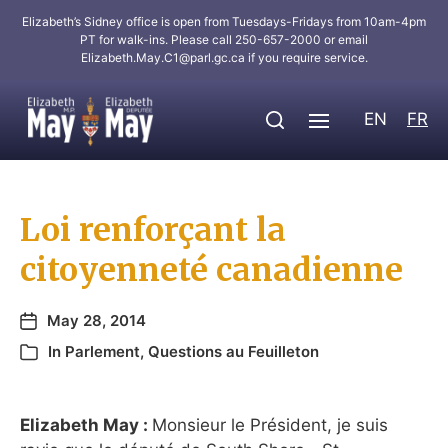
Elizabeth’s Sidney office is open from Tuesdays-Fridays from 10am-4pm
PT for walk-ins. Please call 250-657-2000 or email
Elizabeth.May.C1@parl.gc.ca
if you require service.
EN
FR
Loi renforçant la
citoyenneté canadienne
May 28, 2014
In
Parlement
,
Questions au Feuilleton
Elizabeth May :
Monsieur le Président, je suis