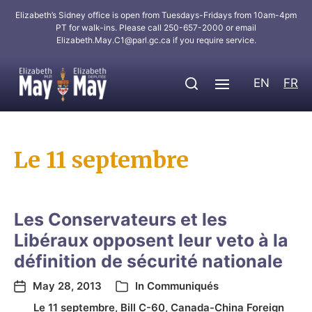
Elizabeth’s Sidney office is open from Tuesdays-Fridays from 10am-4pm
PT for walk-ins. Please call 250-657-2000 or email
Elizabeth.May.C1@parl.gc.ca
if you require service.
EN
FR
Le 11 septembre
Les Conservateurs et les
Libéraux opposent leur veto à la
définition de sécurité nationale
May 28, 2013
In
Communiqués
Le 11 septembre
,
Bill C-60
,
Canada-China Foreign