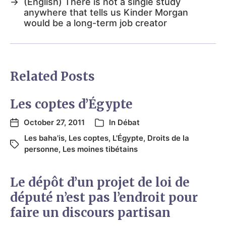
→
(English) There is not a single study
anywhere that tells us Kinder Morgan
would be a long-term job creator
Related Posts
Les coptes d’Égypte
October 27, 2011
In
Débat
Les baha'is
,
Les coptes
,
L'Égypte
,
Droits de la
personne
,
Les moines tibétains
Le dépôt d’un projet de loi de
député n’est pas l’endroit pour
faire un discours partisan