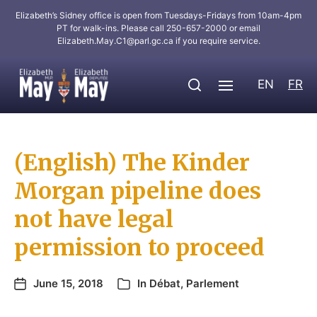
Elizabeth’s Sidney office is open from Tuesdays-Fridays from 10am-4pm
PT for walk-ins. Please call 250-657-2000 or email
Elizabeth.May.C1@parl.gc.ca
if you require service.
EN
FR
(English) The Kinder
Morgan pipeline does
not have legal
permission to proceed
June 15, 2018
In
Débat
,
Parlement