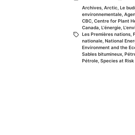
Archives
,
Arctic
,
Le bud
environnementale
,
Agen
CBC
,
Centre for Plant H
Canada
,
L'énergie
,
L'en
Les Premières nations
,
nationale
,
National Ene
Environment and the E
Sables bitumineux
,
Pétr
Pétrole
,
Species at Risk