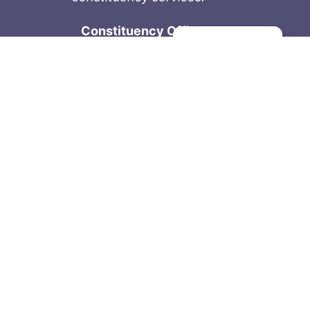
Constituency Office
Manage consent
1-9711 Fourth St
Sidney, BC V8L 2Y8
Phone: 250-657-2000
800-667-9188
Fax: 250-657-2004