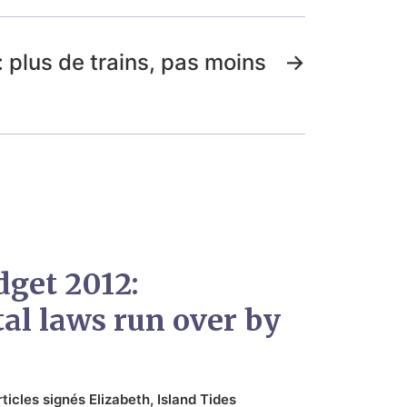
: plus de trains, pas moins
→
dget 2012:
al laws run over by
rticles signés Elizabeth
,
Island Tides