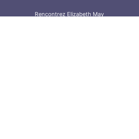
Rencontrez Elizabeth May
Parliament Hill
Tenez-vous au courant
Abonnez-vous à notre bulletin
© 2026
Elizabeth May
Site by
Holy Cow 