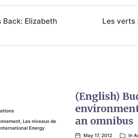
 Back: Elizabeth
Les verts 
(English) Bu
environment
ations
an omnibus
ronnement
,
Les niveaux de
International Energy
May 17, 2012
In
A