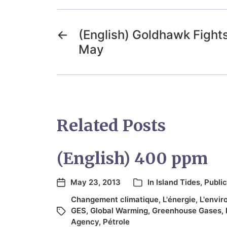
←
(English) Goldhawk Fights
May
Related Posts
(English) 400 ppm
May 23, 2013
In
Island Tides
,
Public
Changement climatique
,
L'énergie
,
L'envi
GES
,
Global Warming
,
Greenhouse Gases
,
Agency
,
Pétrole