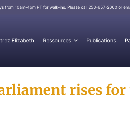
days from 10am-4pm PT for walk-ins. Please call 250-657-2000 or em
rez Elizabeth
Ressources
Publications
P
Parliament rises f