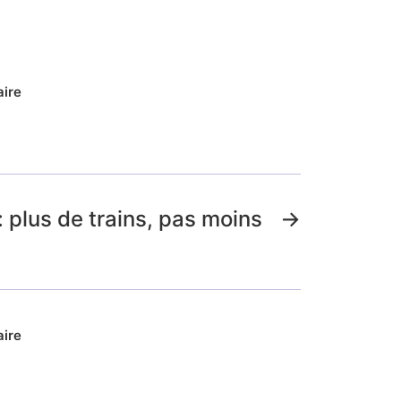
aire
: plus de trains, pas moins
→
aire