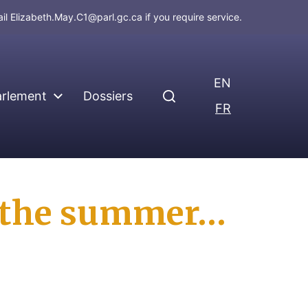
ail
Elizabeth.May.C1@parl.gc.ca
if you require service.
EN
arlement
Dossiers
FR
or the summer…