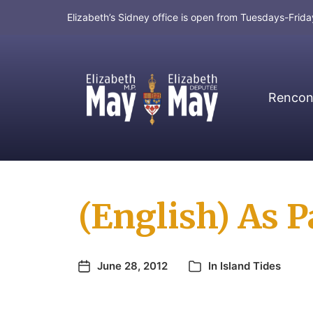
Elizabeth’s Sidney office is open from Tuesdays-Fri
Rencont
MP for Saanich and Gulf Islands
(English) As 
June 28, 2012
In
Island Tides