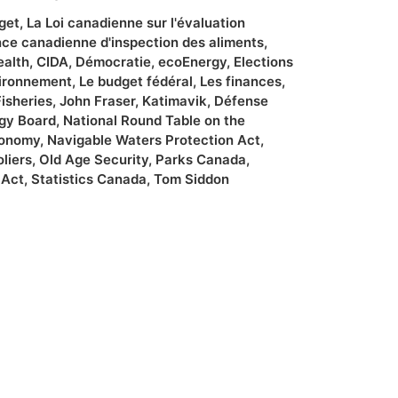
get
,
La Loi canadienne sur l'évaluation
ce canadienne d'inspection des aliments
,
ealth
,
CIDA
,
Démocratie
,
ecoEnergy
,
Elections
vironnement
,
Le budget fédéral
,
Les finances
,
Fisheries
,
John Fraser
,
Katimavik
,
Défense
rgy Board
,
National Round Table on the
conomy
,
Navigable Waters Protection Act
,
oliers
,
Old Age Security
,
Parks Canada
,
 Act
,
Statistics Canada
,
Tom Siddon