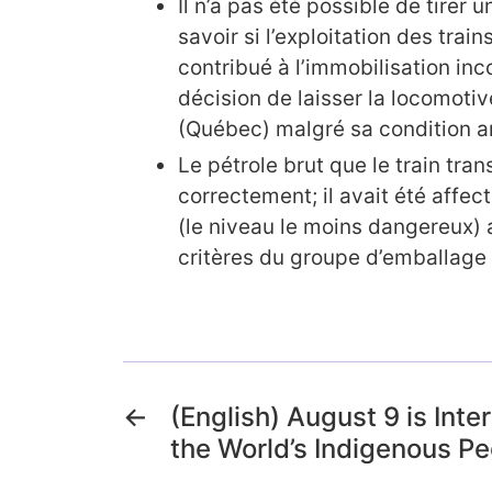
Il n’a pas été possible de tirer 
savoir si l’exploitation des trai
contribué à l’immobilisation inco
décision de laisser la locomoti
(Québec) malgré sa condition a
Le pétrole brut que le train tran
correctement; il avait été affec
(le niveau le moins dangereux) a
critères du groupe d’emballage I
←
(English) August 9 is Inte
the World’s Indigenous P