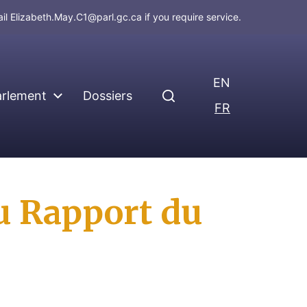
ail
Elizabeth.May.C1@parl.gc.ca
if you require service.
EN
arlement
Dossiers
FR
u Rapport du