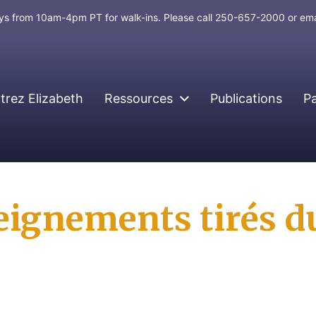
days from 10am-4pm PT for walk-ins. Please call 250-657-2000 or em
rez Elizabeth
Ressources
Publications
P
eignements tirés d