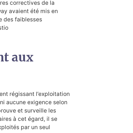
res correctives de la
way avaient été mis en
e des faiblesses
tio
nt aux
ent régissant l’exploitation
 ni aucune exigence selon
ouve et surveille les
res à cet égard, il se
xploités par un seul