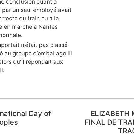
une conclusion quant à
ns par un seul employé avait
rrecte du train ou à la
ve en marche à Nantes
normale.
sportait n’était pas classé
té au groupe d’emballage III
lors qu’il répondait aux
I.
rnational Day of
ELIZABETH 
eoples
FINAL DE TR
TRA