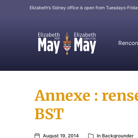
Elizabeth’s Sidney office is open from Tuesdays-Fri
Rencont
MP for Saanich and Gulf Islands
Annexe : rens
BST
August 19, 2014
In
Backgrounder