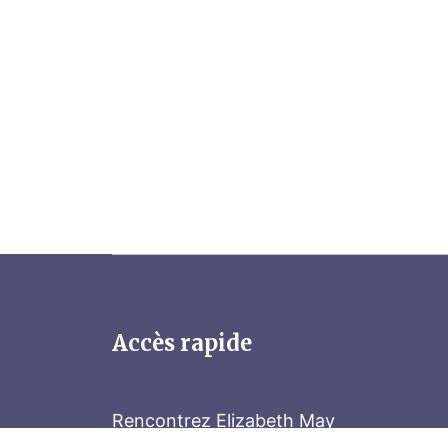
Accès rapide
Rencontrez Elizabeth May
Parliament Hill