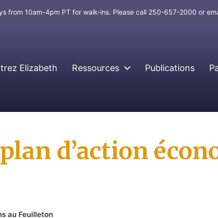
days from 10am-4pm PT for walk-ins. Please call 250-657-2000 or em
rez Elizabeth
Ressources
Publications
P
e plan d’action éco
s au Feuilleton