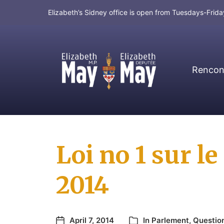
Elizabeth’s Sidney office is open from Tuesdays-Fri
Rencont
MP for Saanich and Gulf Islands
Loi no 1 sur l
2014
April 7, 2014
In
Parlement
,
Question