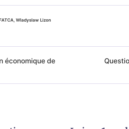
FATCA
,
Wladyslaw Lizon
tion économique de
Questio