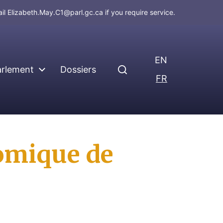
ail
Elizabeth.May.C1@parl.gc.ca
if you require service.
EN
arlement
Dossiers
FR
nomique de