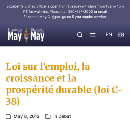
Elizabeth’s Sidney office is open from Tuesdays-Fridays from 10am-4pm
PT for walk-ins. Please call 250-657-2000 or email
Elizabeth.May.C1@parl.gc.ca
if you require service.
EN
FR
Loi sur l’emploi, la
croissance et la
prospérité durable (loi C-
38)
May 8, 2012
In
Débat