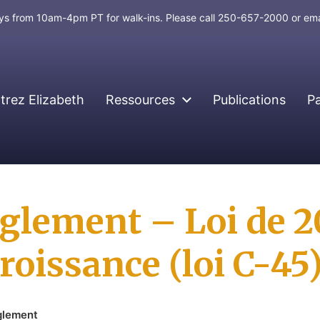
days from 10am-4pm PT for walk-ins. Please call 250-657-2000 or em
rez Elizabeth
Ressources
Publications
P
glement – Loi de 2
croissance (loi C-45
glement