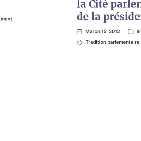
la Cité parl
de la présid
ement
March 15, 2012
I
Tradition parlementaire