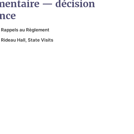
ementaire — décision
ence
n
Rappels au Règlement
,
Rideau Hall
,
State Visits