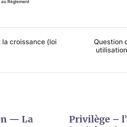
 au Règlement
 la croissance (loi
Question 
utilisati
on — La
Privilège – l