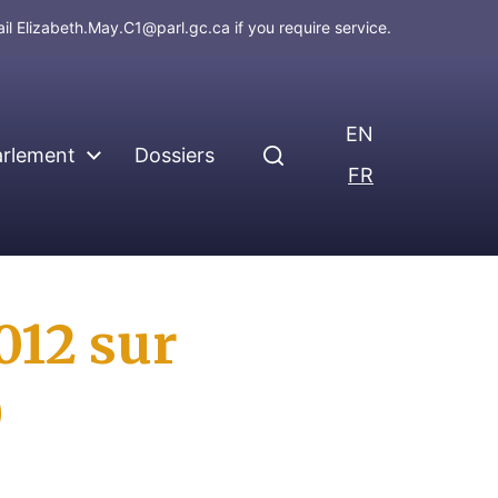
ail
Elizabeth.May.C1@parl.gc.ca
if you require service.
EN
arlement
Dossiers
FR
012 sur
)