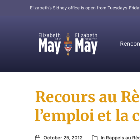
Elizabeth’s Sidney office is open from Tuesdays-Fri
Rencont
MP for Saanich and Gulf Islands
Recours au Rè
l’emploi et la 
October 25, 2012
In
Rappels au Rè