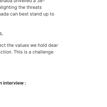
Canada unveiled a 38-
lighting the threats
ada can best stand up to
e.
ect the values we hold dear
ion. This is a challenge
n interview :