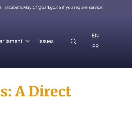
ail
Elizabeth.May.C1@parl.gc.ca
if you require service.
EN
arliament
Issues
FR
s: A Direct