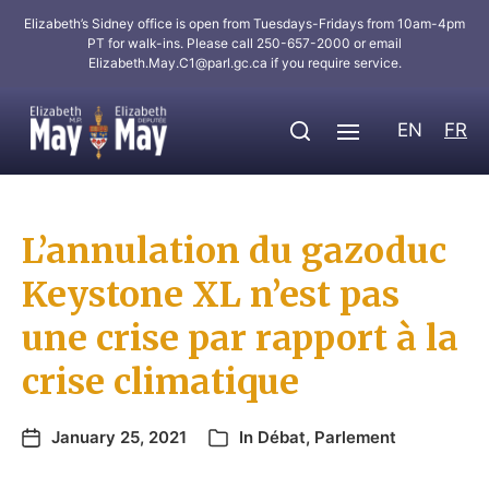
Elizabeth’s Sidney office is open from Tuesdays-Fridays from 10am-4pm
PT for walk-ins. Please call 250-657-2000 or email
Elizabeth.May.C1@parl.gc.ca
if you require service.
EN
FR
L’annulation du gazoduc
Keystone XL n’est pas
une crise par rapport à la
crise climatique
January 25, 2021
In
Débat
,
Parlement