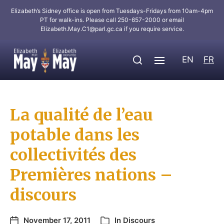
Elizabeth’s Sidney office is open from Tuesdays-Fridays from 10am-4pm
PT for walk-ins. Please call 250-657-2000 or email
Elizabeth.May.C1@parl.gc.ca
if you require service.
EN
FR
La qualité de l’eau
potable dans les
collectivités des
Premières nations –
discours
November 17, 2011
In
Discours