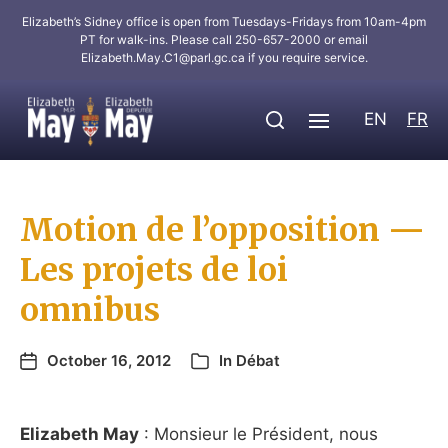
Elizabeth’s Sidney office is open from Tuesdays-Fridays from 10am-4pm
PT for walk-ins. Please call 250-657-2000 or email
Elizabeth.May.C1@parl.gc.ca
if you require service.
EN
FR
Motion de l’opposition —
Les projets de loi
omnibus
October 16, 2012
In
Débat
Elizabeth May
: Monsieur le Président, nous