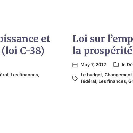
roissance et
Loi sur l’emp
(loi C-38)
la prospérité
May 7, 2012
In
Dé
éral
,
Les finances
,
Le budget
,
Changement 
fédéral
,
Les finances
,
G