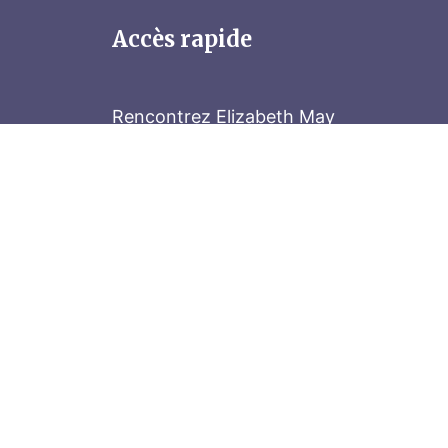
Accès rapide
Rencontrez Elizabeth May
Parliament Hill
Tenez-vous au courant
Abonnez-vous à notre bulletin