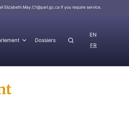
ail
Elizabeth.May.C1@parl.gc.ca
if you require service.
EN
arlement
Dossiers
FR
nt