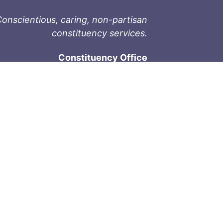
onscientious, caring, non-partisan
constituency services.
Constituency Office
1-9711 Fourth St
Sidney, BC V8L 2Y8
Phone: 250-657-2000
800-667-9188
Fax: 250-657-2004