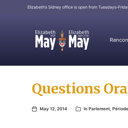
Elizabeth’s Sidney office is open from Tuesdays-Fri
Rencont
MP for Saanich and Gulf Islands
Questions Ora
May 12, 2014
In
Parlement
,
Période