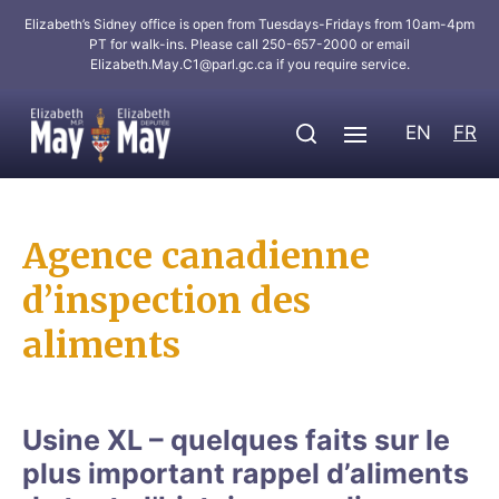
Elizabeth’s Sidney office is open from Tuesdays-Fridays from 10am-4pm
PT for walk-ins. Please call 250-657-2000 or email
Elizabeth.May.C1@parl.gc.ca
if you require service.
EN
FR
Agence canadienne
d’inspection des
aliments
Usine XL – quelques faits sur le
plus important rappel d’aliments