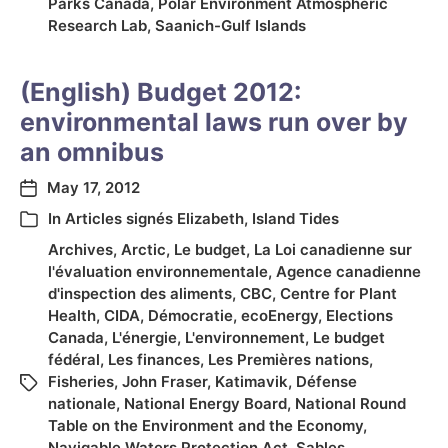
Parks Canada
,
Polar Environment Atmospheric
Research Lab
,
Saanich-Gulf Islands
(English) Budget 2012:
environmental laws run over by
an omnibus
May 17, 2012
In
Articles signés Elizabeth
,
Island Tides
Archives
,
Arctic
,
Le budget
,
La Loi canadienne sur
l'évaluation environnementale
,
Agence canadienne
d'inspection des aliments
,
CBC
,
Centre for Plant
Health
,
CIDA
,
Démocratie
,
ecoEnergy
,
Elections
Canada
,
L'énergie
,
L'environnement
,
Le budget
fédéral
,
Les finances
,
Les Premières nations
,
Fisheries
,
John Fraser
,
Katimavik
,
Défense
nationale
,
National Energy Board
,
National Round
Table on the Environment and the Economy
,
Navigable Waters Protection Act
,
Sables