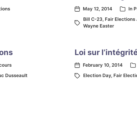
tions
May 12, 2014
In
P
Bill C-23
,
Fair Elections
Wayne Easter
ions
Loi sur l’intégri
cours
February 10, 2014
uc Dusseault
Election Day
,
Fair Elect