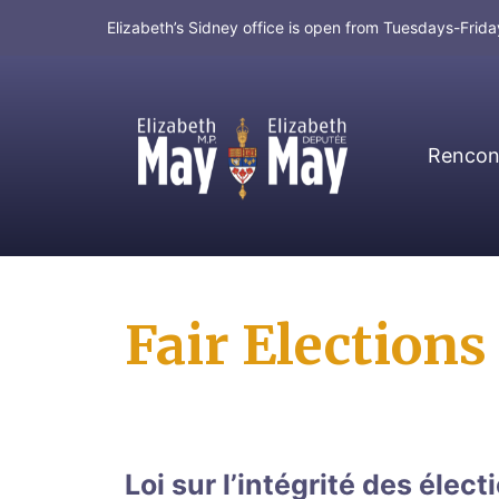
Elizabeth’s Sidney office is open from Tuesdays-Fri
Rencont
MP for Saanich and Gulf Islands
Fair Elections
Loi sur l’intégrité des élect