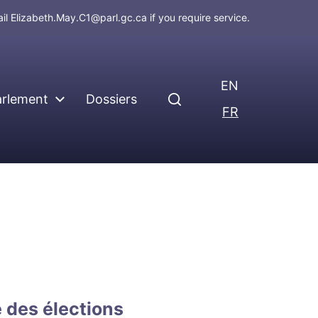
ail
Elizabeth.May.C1@parl.gc.ca
if you require service.
EN
arlement
Dossiers
FR
té des élections